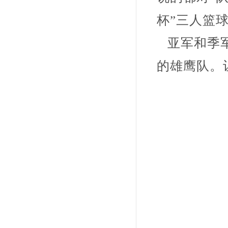
杯”三人篮球
亚军和季军
的雄鹰队。