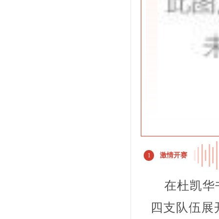
激情开赛
1
在杜凯华书
四支队伍展