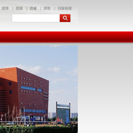
团章
|
团旗
|
团徽
|
团歌
|
旧版链接