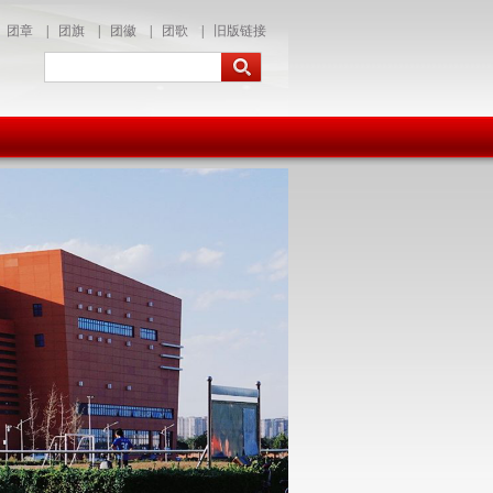
团章
|
团旗
|
团徽
|
团歌
|
旧版链接