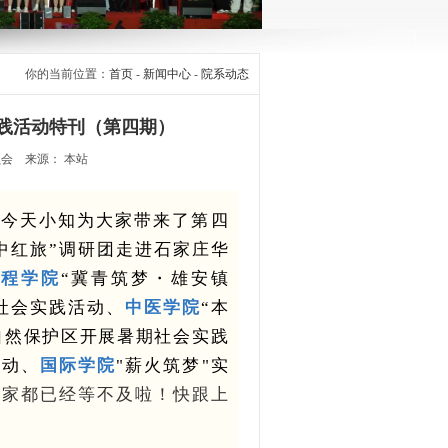
你的当前位置：
首页
-
新闻中心
-
院系动态
实践活动特刊（第四期）
员会 来源： 本站
。今天小知为大家带来了第四
中红旅”调研团走进
石家庄华
工程学院
“冀青筑梦・雄安镇
社会实践活动、
中医学院
“本
自然保护区开展暑期社会实践
活动、
国际学院
"薪火筑梦"实
大家都已经等不及啦！快跟上