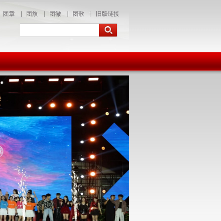
团章
|
团旗
|
团徽
|
团歌
|
旧版链接