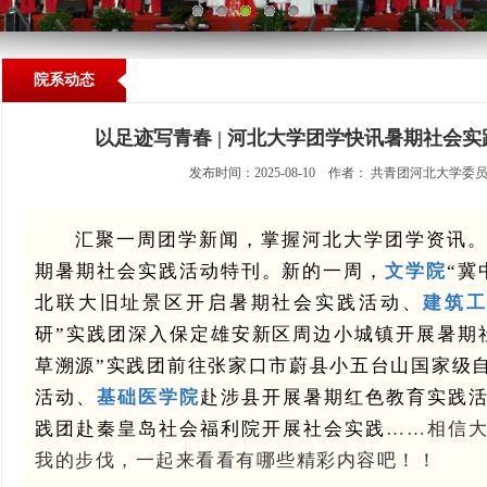
院系动态
以足迹写青春 | 河北大学团学快讯暑期社会
发布时间：2025-08-10 作者： 共青团河北大学委
汇聚一周团学新闻，掌握河北大学团学资讯
期暑期社会实践活动特刊。新的一周，
文
学院
“冀
北联大旧址景区开启暑期社会实践活动、
建筑
研”实践团深入保定雄安新区周边小城镇开展暑期
草溯源”实践团前往张家口市
蔚县小五台山
国家级
活动、
基础医
学院
赴涉县开展暑期红色教育实践
践团赴秦皇岛社会福利院开展社会实践
……相信
我的步伐，一起来看看有哪些精彩内容吧！！