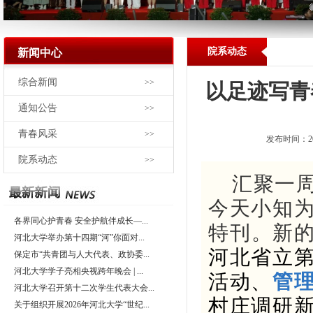
院系动态
新闻中心
综合新闻
>>
以足迹写青
通知公告
>>
青春风采
>>
发布时间：2
院系动态
>>
汇聚一
今天小知
各界同心护青春 安全护航伴成长—...
特刊。新
河北大学举办第十四期“河”你面对...
河北省立
保定市“共青团与人大代表、政协委...
河北大学学子亮相央视跨年晚会 | ...
活动、
管
河北大学召开第十二次学生代表大会...
村庄调研
关于组织开展2026年河北大学“世纪...