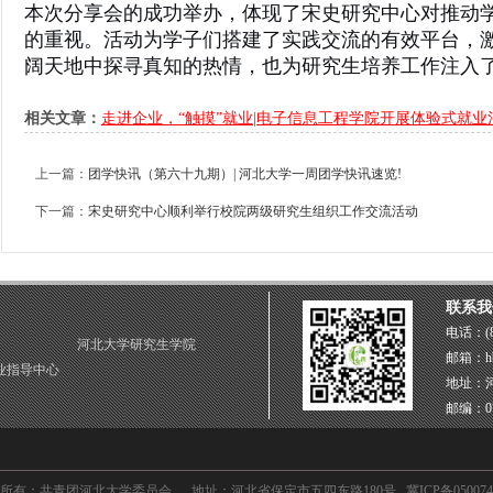
本次分享会的成功举办，体现了宋史研究中心对推动
的重视。活动为学子们搭建了实践交流的有效平台，
阔天地中探寻真知的热情，也为研究生培养工作注入
相关文章：
走进企业，“触摸”就业|电子信息工程学院开展体验式就业
上一篇：
团学快讯（第六十九期）| 河北大学一周团学快讯速览!
下一篇：
宋史研究中心顺利举行校院两级研究生组织工作交流活动
联系我
电话：(86
河北大学研究生学院
邮箱：hb
业指导中心
地址：
门二楼
邮编：07
所有：共青团河北大学委员会 地址：河北省保定市五四东路180号 冀ICP备050074