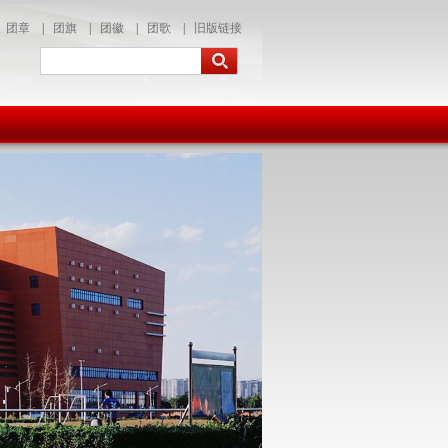
团章
|
团旗
|
团徽
|
团歌
|
旧版链接