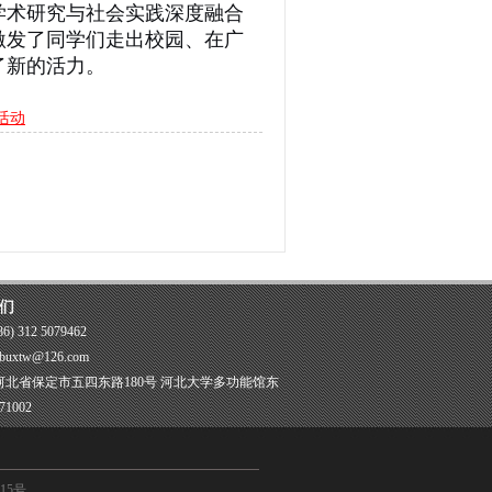
学术研究与社会实践深度融合
激发了同学们走出校园、在广
了新的活力。
活动
们
) 312 5079462
uxtw@126.com
河北省保定市五四东路180号 河北大学多功能馆东
1002
15号